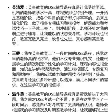
吴清爱：
英皇教育的DSE辅导课程真是让我受益匪浅。
机构的老师教学水平高，课程安排也特别合理。一开始
是基础阶段，把各个科目的底子都打得牢牢的。后来是
强化阶段，做了很多专项练习和模拟考，解题能力和考
试技巧一下子就上去了。到冲刺阶段，老师还针对我的
弱点进行辅导，让我能以的状态去考试。学习环境也很
好，教室宽敞又亮堂，设备也先进。真心感谢英皇教
育！
王磐：
我在英皇教育上了一段时间的DSE课程，感觉这
里的老师真的很厉害。他们不仅专业知识扎实，还能根
据学生的情况制定个性化的学习计划。课程内容也很全
面，知识点讲解得清清楚楚。通过模拟测试、专题复习
和题型解析，我的应试能力和解题技巧都得到了提高。
英皇教育还提供多种班型可以选择，满足不同学生的需
求。在这里学习真的很值得！
温作勇：
英皇教育的DSE辅导课程真是帮我解决了大问
题。我之前对DSE考试一窍不通，但是在这里学习了一
段时间后，感觉自己对考试有了更清晰的认识。老师会
根据我的学习情况及时调整教学计划，让我能够跟上进