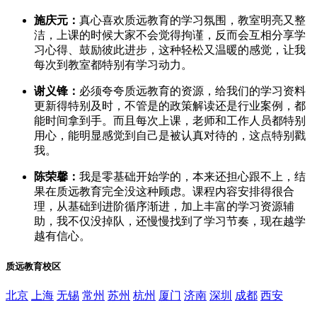
施庆元：
真心喜欢质远教育的学习氛围，教室明亮又整
洁，上课的时候大家不会觉得拘谨，反而会互相分享学
习心得、鼓励彼此进步，这种轻松又温暖的感觉，让我
每次到教室都特别有学习动力。
谢义锋：
必须夸夸质远教育的资源，给我们的学习资料
更新得特别及时，不管是的政策解读还是行业案例，都
能时间拿到手。而且每次上课，老师和工作人员都特别
用心，能明显感觉到自己是被认真对待的，这点特别戳
我。
陈荣馨：
我是零基础开始学的，本来还担心跟不上，结
果在质远教育完全没这种顾虑。课程内容安排得很合
理，从基础到进阶循序渐进，加上丰富的学习资源辅
助，我不仅没掉队，还慢慢找到了学习节奏，现在越学
越有信心。
质远教育校区
北京
上海
无锡
常州
苏州
杭州
厦门
济南
深圳
成都
西安