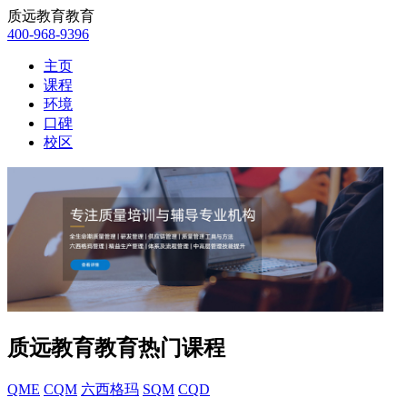
质远教育教育
400-968-9396
主页
课程
环境
口碑
校区
质远教育教育热门课程
QME
CQM
六西格玛
SQM
CQD