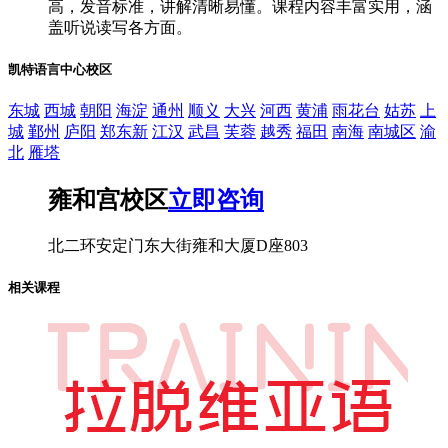
高，发音标准，讲解清晰易懂。课程内容丰富实用，涵
盖听说读写各方面。
凯特语言中心校区
东城
西城
朝阳
海淀
通州
顺义
大兴
河西
黄浦
雨花台
姑苏
上
城
鄞州
庐阳
郑东新
江汉
武昌
芙蓉
越秀
福田
南海
南城区
渝
北
雁塔
雍和宫校区
立即咨询
北二环安定门东大街雍和大厦D座803
相关课程