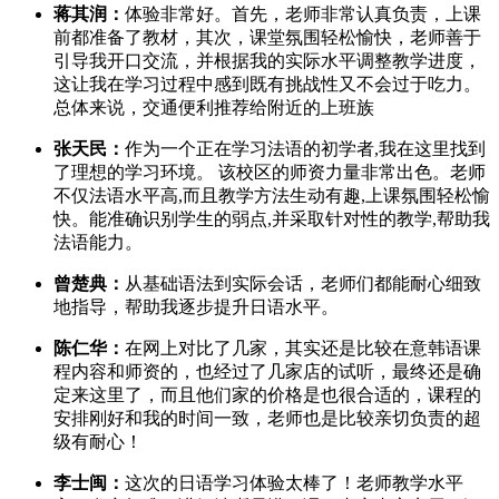
蒋其润：
体验非常好。首先，老师非常认真负责，上课
前都准备了教材，其次，课堂氛围轻松愉快，老师善于
引导我开口交流，并根据我的实际水平调整教学进度，
这让我在学习过程中感到既有挑战性又不会过于吃力。
总体来说，交通便利推荐给附近的上班族
张天民：
作为一个正在学习法语的初学者,我在这里找到
了理想的学习环境。 该校区的师资力量非常出色。老师
不仅法语水平高,而且教学方法生动有趣,上课氛围轻松愉
快。能准确识别学生的弱点,并采取针对性的教学,帮助我
法语能力。
曾楚典：
从基础语法到实际会话，老师们都能耐心细致
地指导，帮助我逐步提升日语水平。
陈仁华：
在网上对比了几家，其实还是比较在意韩语课
程内容和师资的，也经过了几家店的试听，最终还是确
定来这里了，而且他们家的价格是也很合适的，课程的
安排刚好和我的时间一致，老师也是比较亲切负责的超
级有耐心！
李士闽：
这次的日语学习体验太棒了！老师教学水平