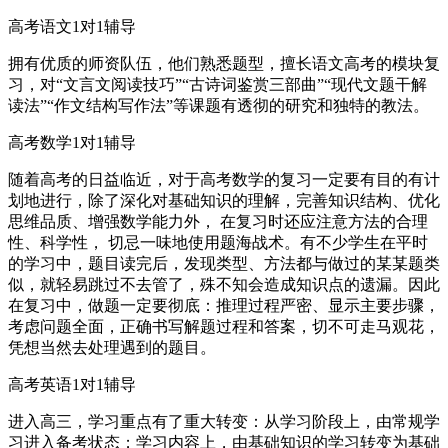
高考语文1对1辅导
拥有优质的师资队伍，他们熟悉题型，擅长语文高考的模块复
习，对“文言文阅读技巧”“古诗词鉴赏三部曲”“现代文题干解
读法”“作文结构写作法”等课题有透彻的研究和独特的教法。
高考数学1对1辅导
随着高考的日益临近，对于高考数学的复习一定要有目的有计
划地进行，除了深化对基础知识的理解，完善知识结构、优化
思维品质、增强数学能力外， 在复习时还应注意方法的合理
性、科学性， 切忌一味地使用题海战术。有不少学生在平时
的学习中，题目读完后，发现类型、方法都与做过的某某题类
似，就轻易跳过不去管了，殊不知会造成知识点的遗漏。因此
在复习中，做题一定要彻底：推理过程严密、显示主要步骤，
考虑问题全面，正确书写解题过程和答案，切不可走马观花，
凭想当然去处理遇到的题目。
高考英语1对1辅导
进入高三，学习重点有了重大转变：从学习阶段上，由常规学
习进入备考状态；学习内容上，由基础知识的学习转变为基础