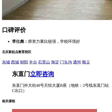
口碑评价
李仕彪：
师资力量比较强，学校环境好
北京新起点教育校区
东城
西城
朝阳
丰台
石景山
海淀
门头沟
通州
顺义
东直门
立即咨询
东直门外大街48号天恒大厦B座（地铁：2号线东直门站
C出口）
相关课程