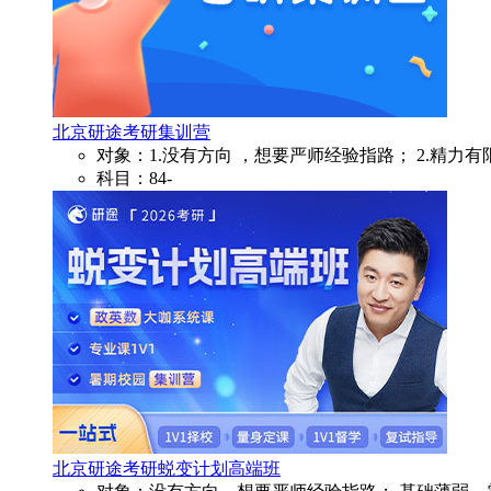
北京研途考研集训营
对象：1.没有方向 ，想要严师经验指路； 2.精力
科目：84-
北京研途考研蜕变计划高端班